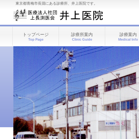
東京都青梅市長淵にある診療所、井上医院です。
トップページ
診療所案内
診療案内
Top Page
Clinic Guide
Medical Info